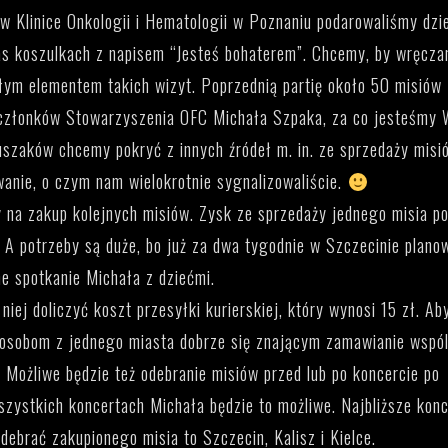
w Klinice Onkologii i Hematologii w Poznaniu podarowaliśmy dzi
as koszulkach z napisem “Jesteś bohaterem”. Chcemy, by wręcza
ałym elementem takich wizyt. Poprzednią partię około 50 misiów
 członków Stowarzyszenia OFC Michała Szpaka, za co jesteśmy
uszaków chcemy pokryć z innych źródeł m. in. ze sprzedaży misi
wanie, o czym nam wielokrotnie sygnalizowaliście.
 na zakup kolejnych misiów. Zysk ze sprzedaży jednego misia po
A potrzeby są duże, bo już za dwa tygodnie w Szczecinie plano
ne spotkanie Michała z dziećmi.
iej doliczyć koszt przesyłki kurierskiej, który wynosi 15 zł. Ab
 osobom z jednego miasta dobrze się znającym zamawianie wspó
. Możliwe będzie też odebranie misiów przed lub po koncercie po
zystkich koncertach Michała będzie to możliwe. Najbliższe konc
debrać zakupionego misia to Szczecin, Kalisz i Kielce.