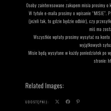
Osoby zainteresowane zakupem misia prosimy o 
W tytule e-maila prosimy o wpisanie “MISIE”. P
(jeżeli tak, to gdzie będzie odbiór), czy przesy
miś ma zost
Wszystkie wpłaty prosimy wysyłać na konto 
wyjątkowych sytu
Misie będą wysyłane w każdy poniedziałek po w
stronie:
h
Related Images:
UDOSTĘPNIJ: