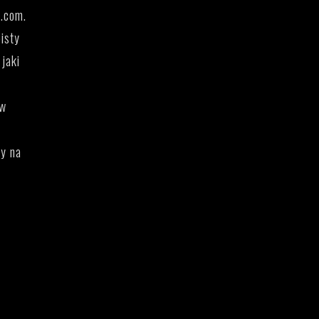
.com.
isty
 jaki
 w
ny na