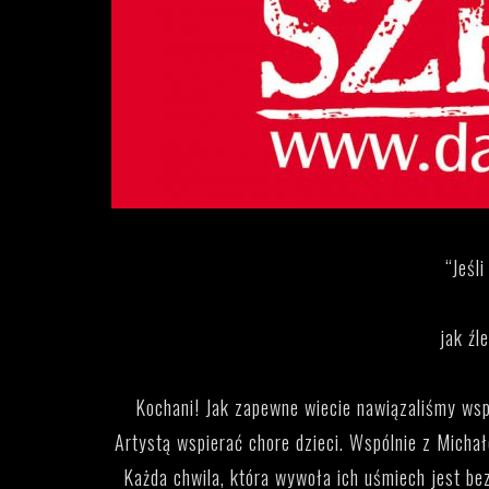
“Jeśli
jak źl
Kochani! Jak zapewne wiecie nawiązaliśmy wsp
Artystą wspierać chore dzieci. Wspólnie z Michał
Każda chwila, która wywoła ich uśmiech jest bez