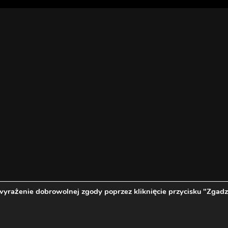
wyrażenie dobrowolnej zgody poprzez kliknięcie przycisku "Zgadz
Oficjalny Fan Club Michała Szpaka | 2011 - 2018 - Wszystkie Prawa Zastrzeżon