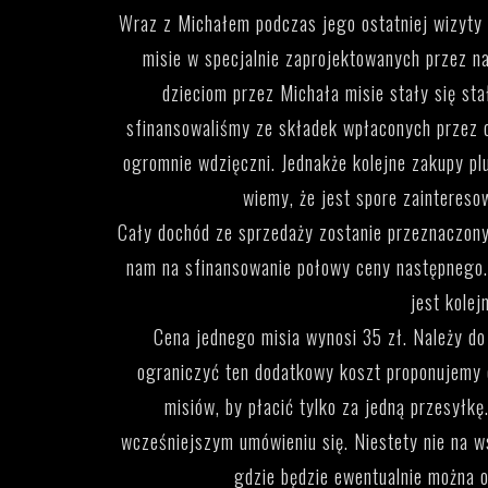
Wraz z Michałem podczas jego ostatniej wizyty 
misie w specjalnie zaprojektowanych przez n
dzieciom przez Michała misie stały się st
sfinansowaliśmy ze składek wpłaconych przez
ogromnie wdzięczni. Jednakże kolejne zakupy pl
wiemy, że jest spore zaintereso
Cały dochód ze sprzedaży zostanie przeznaczony
nam na sfinansowanie połowy ceny następnego. 
jest kolej
Cena jednego misia wynosi 35 zł. Należy do n
ograniczyć ten dodatkowy koszt proponujemy
misiów, by płacić tylko za jedną przesyłkę
wcześniejszym umówieniu się. Niestety nie na ws
gdzie będzie ewentualnie można o