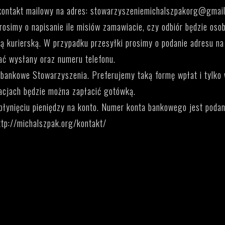
kontakt mailowy na adres: stowarzyszeniemichalszpakorg@gmail
rosimy o napisanie ile misiów zamawiacie, czy odbiór będzie osob
łką kurierską. W przypadku przesyłki prosimy o podanie adresu na
ać wysłany oraz numeru telefonu.
bankowe Stowarzyszenia. Preferujemy taką formę wpłat i tylko
acjach będzie można zapłacić gotówką.
płynięciu pieniędzy na konto. Numer konta bankowego jest poda
ttp://michalszpak.org/kontakt/