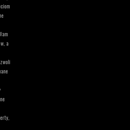
eciom
ne
 Wam
ów, a
zwoli
wane
y
lne
erty,