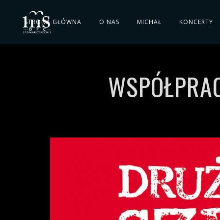
STRONA GŁÓWNA
O NAS
MICHAŁ
KONCERTY
WSPÓŁPRACA