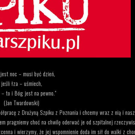
 jest noc – mu­si być dzień,
jeśli łza – uśmiech,
e – to i Bóg jest na pewno.”
(Jan Twardowski)
ółpracę z Drużyną Szpiku z Poznania i chcemy wraz z nią i nas
em pragniemy choć na chwilę oderwać je od szpitalnej rzeczywis
cenna i wierzymy, że jej wspomnienie doda im sił do walki z cho