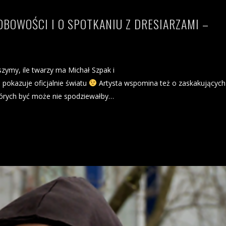
OBOWOŚCI I O SPOTKANIU Z DRESIARZAMI –
szymy, ile twarzy ma Michał Szpak i
 pokazuje oficjalnie światu
Artysta wspomina też o zaskakujących
których być może nie spodziewałby…