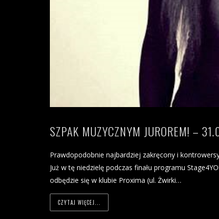
SZPAK MUZYCZNYM JUROREM! – 31.
Prawdopodobnie najbardziej zakręcony i kontrowersyj
Już w tę niedzielę podczas finału programu Stage4Y
odbędzie się w klubie Proxima (ul. Żwirki…
CZYTAJ WIĘCEJ...