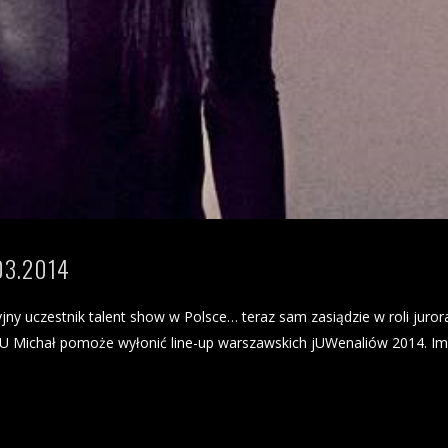
03.2014
ny uczestnik talent show w Polsce… teraz sam zasiądzie w roli juror
OU Michał pomoże wyłonić line-up warszawskich jUWenaliów 2014. I