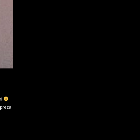
a!
mpreza