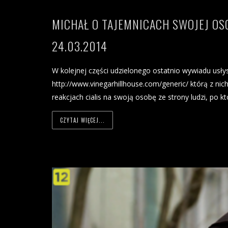
MICHAŁ O TAJEMNICACH SWOJEJ OS
24.03.2014
W kolejnej części udzielonego ostatnio wywiadu usły
http://www.vinegarhillhouse.com/generic/ którą z nich
reakcjach cialis na swoją osobę ze strony ludzi, po 
CZYTAJ WIĘCEJ...