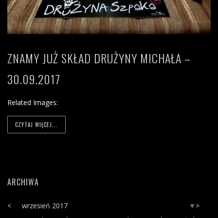
ZNAMY JUŻ SKŁAD DRUŻYNY MICHAŁA –
30.09.2017
Related Images:
CZYTAJ WIĘCEJ...
ARCHIWA
<
wrzesień 2017
>
▼