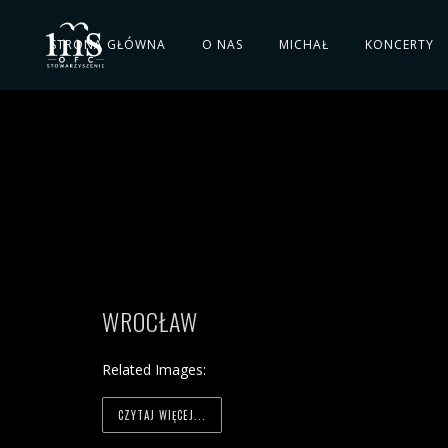
STRONA GŁÓWNA
O NAS
MICHAŁ
KONCERTY
WROCŁAW
Related Images:
CZYTAJ WIĘCEJ...