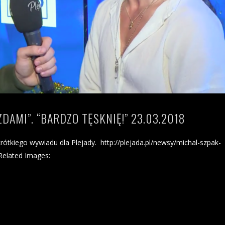
DAMI”. “BARDZO TĘSKNIĘ!” 23.03.2018
rótkiego wywiadu dla Plejady. http://plejada.pl/newsy/michal-szpak-
Related Images: