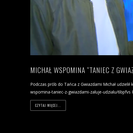
MICHAŁ WSPOMINA “TANIEC Z GWIAZ
Podczas prób do Tańca z Gwiazdami Michał udzielił k
wspomina-taniec-z-gwiazdami-zaluje-udzialu/6bpfvs 
CZYTAJ WIĘCEJ...