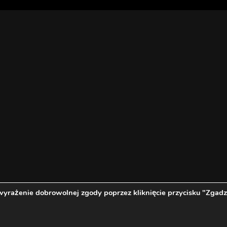
wyrażenie dobrowolnej zgody poprzez kliknięcie przycisku "Zgadz
Oficjalny Fan Club Michała Szpaka | 2011 - 2018 - Wszystkie Prawa Zastrzeżon