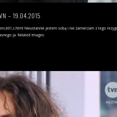
VN – 19.04.2015
kiem,601,c.html Nieustannie jestem sobą i nie zamierzam z tego rezy
asnego ja. Related Images: