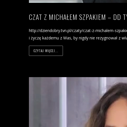
CZAT Z MICHAŁEM SZPAKIEM – DD T
http://dziendobry.tvn.pl/czaty/czat-z-michalem-szpa
i życzę każdemu z Was, by nigdy nie rezygnował z wł
CZYTAJ WIĘCEJ...