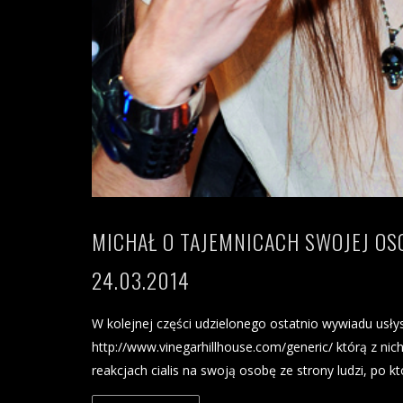
MICHAŁ O TAJEMNICACH SWOJEJ OS
24.03.2014
W kolejnej części udzielonego ostatnio wywiadu usły
http://www.vinegarhillhouse.com/generic/ którą z nich
reakcjach cialis na swoją osobę ze strony ludzi, po 