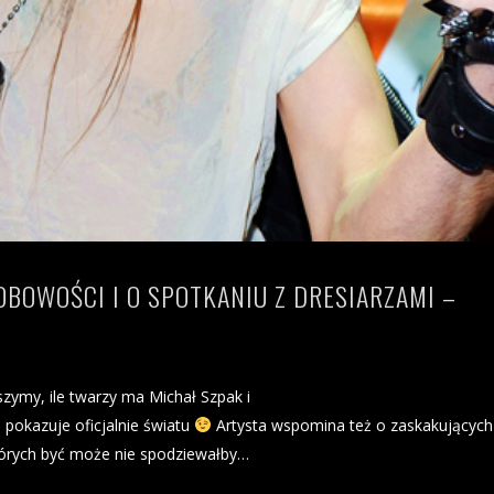
OBOWOŚCI I O SPOTKANIU Z DRESIARZAMI –
szymy, ile twarzy ma Michał Szpak i
 pokazuje oficjalnie światu
Artysta wspomina też o zaskakujących
których być może nie spodziewałby…