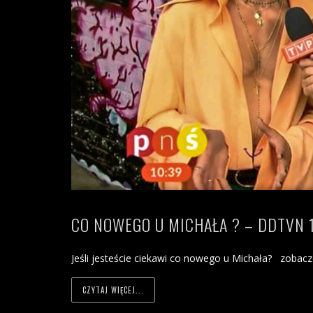
CO NOWEGO U MICHAŁA ? – DDTVN 
Jeśli jesteście ciekawi co nowego u Michała? zoba
CZYTAJ WIĘCEJ...