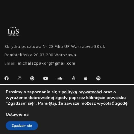
Skrytka pocztowa Nr 28 Filia UP Warszawa 38 ul.
Rembielińska 20 03-200 Warszawa
Email:
michalszpakorg@gmail.com
Prosimy o zapoznanie się z
oraz o
polityką prywatności
WYSZUKIWANIE
wyrażenie dobrowolnej zgody poprzez kliknięcie przycisku
"Zgadzam się". Pamiętaj, że zawsze możesz wycofać zgodę.
Ustawienia
Zgadzam się
Oficjalny Fan Club Michała Szpaka | 2011 - 2018 - Wszystkie Prawa Zastrzeżone