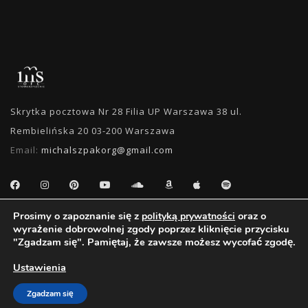
Skrytka pocztowa Nr 28 Filia UP Warszawa 38 ul.
Rembielińska 20 03-200 Warszawa
Email:
michalszpakorg@gmail.com
Prosimy o zapoznanie się z
oraz o
polityką prywatności
WYSZUKIWANIE
wyrażenie dobrowolnej zgody poprzez kliknięcie przycisku
"Zgadzam się". Pamiętaj, że zawsze możesz wycofać zgodę.
Ustawienia
Zgadzam się
Oficjalny Fan Club Michała Szpaka | 2011 - 2018 - Wszystkie Prawa Zastrzeżone