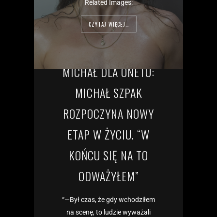
Related Images:
CZYTAJ WIĘCEJ…
MICHAŁ DLA ONETU:
MICHAŁ SZPAK
ROZPOCZYNA NOWY
ETAP W ŻYCIU. “W
KOŃCU SIĘ NA TO
ODWAŻYŁEM”
“—Był czas, że gdy wchodziłem
na scenę, to ludzie wyważali