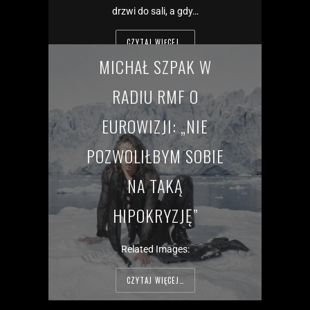
drzwi do sali, a gdy…
CZYTAJ WIĘCEJ…
MICHAŁ SZPAK W
RADIU RMF O
EUROWIZJI: „NIE
POZWOLIŁBYM SOBIE
NA TAKĄ
HIPOKRYZJĘ”
Related Images:
CZYTAJ WIĘCEJ…