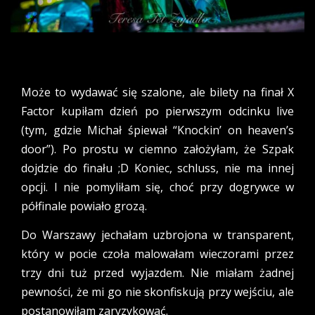
Może to wydawać się szalone, ale bilety na finał X
Factor kupiłam dzień po pierwszym odcinku live
(tym, gdzie Michał śpiewał “Knockin’ on heaven’s
door”). Po prostu w ciemno założyłam, że Szpak
dojdzie do finału ;D Koniec, schluss, nie ma innej
opcji. I nie pomyliłam się, choć przy dogrywce w
półfinale powiało grozą.
Do Warszawy jechałam uzbrojona w transparent,
który w pocie czoła malowałam wieczorami przez
trzy dni tuż przed wyjazdem. Nie miałam żadnej
pewności, że mi go nie skonfiskują przy wejściu, ale
postanowiłam zaryzykować.