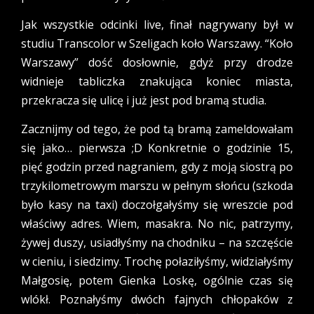
Jak wszystkie odcinki live, finał nagrywany był w
studiu Transcolor w Szeligach koło Warszawy. “Koło
Warszawy” dość dosłownie, gdyż przy drodze
widnieje tabliczka znakująca koniec miasta,
przekracza się ulicę i już jest pod bramą studia.
Zacznijmy od tego, że pod tą bramą zameldowałam
się jako… pierwsza ;D Konkretnie o godzinie 15,
pięć godzin przed nagraniem, gdy z moją siostrą po
trzykilometrowym marszu w pełnym słońcu (szkoda
było kasy na taxi) doczołgałyśmy się wreszcie pod
właściwy adres. Wiem, masakra. No nic, patrzymy,
żywej duszy, usiadłyśmy na chodniku – na szczęście
w cieniu, i siedzimy. Trochę połaziłyśmy, widziałyśmy
Małgosię, potem Gienka Loskę, ogólnie czas się
wlókł. Poznałyśmy dwóch fajnych chłopaków z