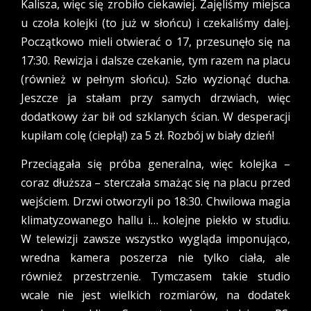
Kalisza, więc się zrobiło ciekawiej. Zajęliśmy miejsca
u czoła kolejki (to już w słońcu) i czekaliśmy dalej.
Początkowo mieli otwierać o 17, przesunęło się na
17:30. Rewizja i dalsze czekanie, tym razem na placu
(również w pełnym słońcu). Szło wyzionąć ducha.
Jeszcze ja stałam przy samych drzwiach, więc
dodatkowy żar bił od szklanych ścian. W desperacji
kupiłam colę (ciepłą!) za 5 zł. Rozbój w biały dzień!
Przeciągała się próba generalna, więc kolejka –
coraz dłuższa – sterczała smażąc się na placu przed
wejściem. Drzwi otworzyli po 18:30. Chwilowa magia
klimatyzowanego hallu i… kolejne piekło w studiu.
W telewizji zawsze wszystko wygląda imponująco,
wredna kamera poszerza nie tylko ciała, ale
również przestrzenie. Tymczasem takie studio
wcale nie jest wielkich rozmiarów, na dodatek