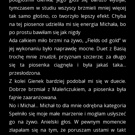
tymczasem w studiu wszyscy brzmieli mniej więcej
tak samo głośno, co tworzyło lepszy efekt. Chyba
na tej piosence udzieliła mi się energia Michała, bo
po prostu bawiłam się jak nigdy
Ada całkiem miło brzmi na żywo, „Fields od gold” w
jej wykonaniu było naprawdę mocne. Duet z Basią
trochę mnie znudził, przyznam szczerze; za długo
się ta piosenka ciągnęła i była jakaś taka…
przesłodzona.
Z kolei Gienek bardziej podobał mi się w duecie.
Dobrze brzmiał z Maleńczukiem, a piosenka była
fajnie zaaranżowana.
No i Michał… Michał to dla mnie odrębna kategoria
Spełniło się moje małe marzenie i mogłam usłyszeć
go na żywo. Anielski głos. W pewnym momencie
złapałam się na tym, że poruszam ustami w takt