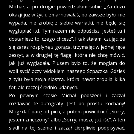
Michał, a po drugie powiedziałam sobie „Za dużo
okazji już w życiu zmarnowałaś, bo zawsze było: nie
wypada, nie zrobię z siebie wariatki, nie będę się
wygłupiać itd. Tym razem nie odpuścisz. Jesteś tu i
dostaniesz to, czego chcesz”. I tak stałam, czując, że
się zaraz rozpłynę z gorąca, trzymając w jednej ręce
zeszyt, a w drugiej tę flagę, która nie chcę mówić,
jak już wyglądała. Plusem było to, że mogłam do
woli sycić oczy widokiem naszego Szpaczka. Gdzieś
z tyłu była moja siostra, która nawet zrobiła kilka
fot, ale raczej średnio udanych.
Po pewnym czasie Michał podszedł i zaczął
rozdawać te autografy. Jest po prostu kochany!
Mógł dać parę od picu, a potem powiedzieć „Sorry,
jestem zmęczony” albo „Sorry, muszę już iść”. A ten
siadł na tej scenie i zaczął cierpliwie podpisywać.