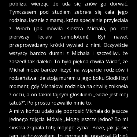
pobliżu, wierząc, że uda się znów go dorwać.
Tymczasem pod studiem zebrała się cała jego
rodzina, łącznie z mamą, która specjalnie przyleciała
z Włoch (jak mówiła siostra Michała, po raz
pierwszy leciała samolotem). Był nawet
przeprowadzany krótki wywiad z nimi. Oczywiście
wszyscy bardzo dumni z Michała i szczęśliwi, że
zaszedł tak daleko. To była piękna chwila. Widać, że
Michał może bardzo liczyć na wsparcie rodziców i
rodzeństwa i że stoją murem u jego boku Słodki był
moment, gdy Michałowi rodzinka na chwilę zniknęła
z oczu, a on takim fajnym głosikiem „Gdzie jest mój
tatuś?”. Po prostu rozwaliło mnie to.
A mi w końcu udało się poprosić Michała do jeszcze
jednego zdjęcia. Mówię „Mogę jeszcze jedno? Bo mi
siostra zrąbała fotę mojego życia”. Boże, jak ja się
tam zachowywałam, to normalnie porażka! Gdzieś