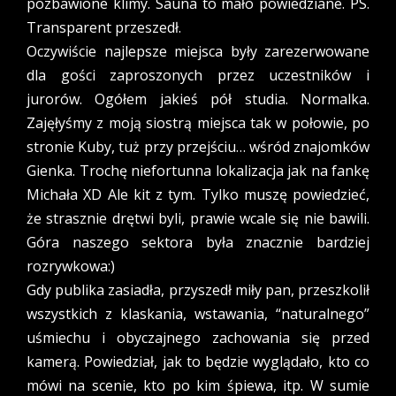
pozbawione klimy. Sauna to mało powiedziane. PS.
Transparent przeszedł.
Oczywiście najlepsze miejsca były zarezerwowane
dla gości zaproszonych przez uczestników i
jurorów. Ogółem jakieś pół studia. Normalka.
Zajęłyśmy z moją siostrą miejsca tak w połowie, po
stronie Kuby, tuż przy przejściu… wśród znajomków
Gienka. Trochę niefortunna lokalizacja jak na fankę
Michała XD Ale kit z tym. Tylko muszę powiedzieć,
że strasznie drętwi byli, prawie wcale się nie bawili.
Góra naszego sektora była znacznie bardziej
rozrywkowa:)
Gdy publika zasiadła, przyszedł miły pan, przeszkolił
wszystkich z klaskania, wstawania, “naturalnego”
uśmiechu i obyczajnego zachowania się przed
kamerą. Powiedział, jak to będzie wyglądało, kto co
mówi na scenie, kto po kim śpiewa, itp. W sumie