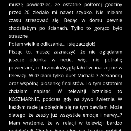
muszę powiedzieć, że ostatnie półtorej godziny
przed 20 zleciało mi nawet szybko. Nie miałam
czasu stresować się. Będąc w domu pewnie
chodziłabym po ścianach. Tylko to gorąco było
straszne.
Potem wielkie odliczanie… i się zaczęło!:)
Pisząc to, muszę zaznaczyć, że nie oglądałam
jeszcze odcinka w necie, więc nie potrafię
powiedzieć, co brzmiało/wyglądało live inaczej niż w
telewizji. Widziałam tylko duet Michała z Alexandrą
oraz wspólną piosenkę finalistów. I o tym ostatnim
chciałam napisać. W telewizji brzmiało to
KOSZMARNIE, podczas gdy na żywo świetnie. W
każdym razie ja obłędnie się na tym bawiłam. Może
dlatego, że zeszły już wszystkie emocje i nerwy…?
Mam wrażenie, że w relacji w telewizji bardzo
podgłośnili Gienka; jego głos się bardzo wybijał,