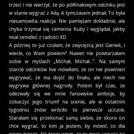
trzeci i nie wierzył, że po półfinałowym odcinku jest
w stanie wygrać z Adą. A tymczasem jednak To była
niesamowita reakcja. Nie pamiętam dokładnie, ale
chyba trzymał się ramienia Kuby i wyglądał, jakby
miał zemdleć z radości XD
A później to już czułam, że zwycięzcą jest Gienek, i
wiecie, co Wam powiem? Nawet nie powtarzałam
sobie w myślach „Michał, Michał…”. Na samym
starcie odcinków live mówiłam, że on nie powinien
wygrywać, że ma dojść do finału, ale niech nie
wygrywa głównej nagrody. Potem był czas, że
odezwały się we mnie fanowskie ambicje, by
zobaczyć jego triumf na scenie, ale w ostatnim
tygodniu znów wróciło to pierwsze uczucie.
Starałam się przekonać samą siebie, że skoro on
chce wygrać, to kim ja jestem, by mówić, co dla