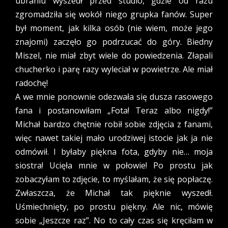
ubraniu wyszedł przed studio, gdzie od razu
zgromadziła się wokół niego grupka fanów. Super
był moment, jak kilka osób (nie wiem, może jego
znajomi) zaczęło go podrzucać do góry. Biedny
Miszel, nie miał zbyt wiele do powiedzenia. Złapali
chucherko i parę razy wyleciał w powietrze. Ale miał
radochę!
A we mnie ponownie odezwała się dusza rasowego
fana i postanowiłam „Fota! Teraz albo nigdy!”
Michał bardzo chętnie robił sobie zdjęcia z fanami,
więc nawet takiej mało urodziwej istocie jak ja nie
odmówił. I byłaby piękna fota, gdyby nie… moja
siostra! Ucięła mnie w połowie! Po prostu jak
zobaczyłam to zdjęcie, to myślałam, że się popłaczę.
Zwłaszcza, że Michał tak pięknie wyszedł.
Uśmiechnięty, po prostu piękny. Ale nic, mówię
sobie „Jeszcze raz”. No to cały czas się kręciłam w