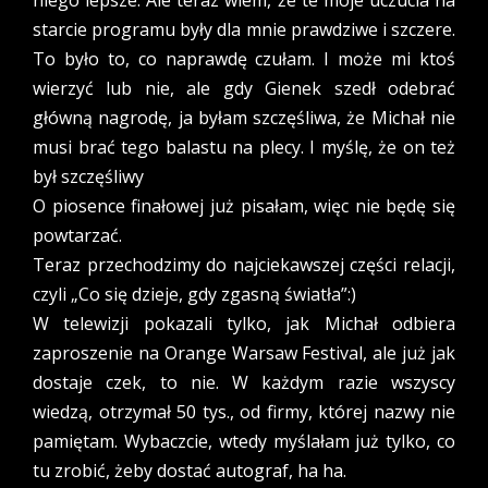
niego lepsze. Ale teraz wiem, że te moje uczucia na
starcie programu były dla mnie prawdziwe i szczere.
To było to, co naprawdę czułam. I może mi ktoś
wierzyć lub nie, ale gdy Gienek szedł odebrać
główną nagrodę, ja byłam szczęśliwa, że Michał nie
musi brać tego balastu na plecy. I myślę, że on też
był szczęśliwy
O piosence finałowej już pisałam, więc nie będę się
powtarzać.
Teraz przechodzimy do najciekawszej części relacji,
czyli „Co się dzieje, gdy zgasną światła”:)
W telewizji pokazali tylko, jak Michał odbiera
zaproszenie na Orange Warsaw Festival, ale już jak
dostaje czek, to nie. W każdym razie wszyscy
wiedzą, otrzymał 50 tys., od firmy, której nazwy nie
pamiętam. Wybaczcie, wtedy myślałam już tylko, co
tu zrobić, żeby dostać autograf, ha ha.