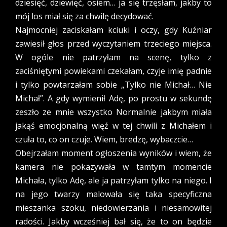
dziesięć, dziewięć, osiem… ja się trzęsłam, jakby to
mój los miał się za chwilę decydować.
Najmocniej zaciskałam kciuki i oczy, gdy Kuźniar
zawiesił głos przed wyczytaniem trzeciego miejsca.
W ogóle nie patrzyłam na scenę, tylko z
zaciśniętymi powiekami czekałam, czyje imię padnie
i tylko powtarzałam sobie „Tylko nie Michał… Nie
Michał”. A gdy wymienił Adę, po prostu w sekundę
zeszło ze mnie wszystko Normalnie jakbym miała
jakąś emocjonalną więź w tej chwili z Michałem i
czuła to, co on czuje. Wiem, bredzę, wybaczcie…
Obejrzałam moment ogłoszenia wyników i wiem, że
kamera nie pokazywała w tamtym momencie
Michała, tylko Adę, ale ja patrzyłam tylko na niego. I
na jego twarzy malowała się taka specyficzna
mieszanka szoku, niedowierzania i niesamowitej
radości. Jakby wcześniej bał się, że to on będzie