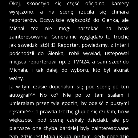
Okej, skończyła się część oficjalna, kamery
wyłączono, a na scenę rzuciła się chmara
reporterów. Oczywiście większość do Gienka, ale
Michał też nie mógł narzekać na brak
zainteresowania. Generalnie wyglądało to trochę
jak szwedzki stół ;D Reporter, powiedzmy, z Interii
podchodził do Gienka, robił wywiad, ustępował
miejsca reporterowi np. z TVN24, a sam szedł do
Michała, i tak dalej, do wyboru, kto był akurat
wolny.
Ja w tym czasie dopchałam się pod scenę po ten
autograf^^ No co? Nie po to tam stałam i
umierałam przez tyle godzin, by odejść z pustymi
rękami^^ Co prawda trochę głupio się czułam, bo w
większości pod sceną czekały dzieciaki, ale po
pierwsze one chyba bardziej były zainteresowane
tym, gdzie jest Maja i Kuba, niż tym, kiedy podejdzie