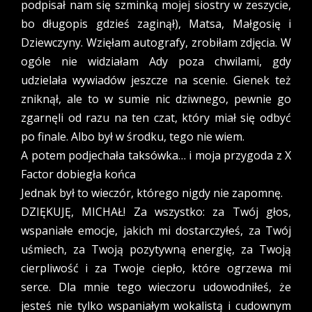
podpisał nam się szminką mojej siostry w zeszycie,
bo długopis gdzieś zaginął), Matsa, Małgosię i
Dziewczyny. Wzięłam autografy, zrobiłam zdjęcia. W
ogóle nie widziałam Ady poza chwilami, gdy
udzielała wywiadów jeszcze na scenie. Gienek też
zniknął, ale to w sumie nic dziwnego, pewnie go
zgarnęli od razu na ten czat, który miał się odbyć
po finale. Albo był w środku, tego nie wiem.
A potem podjechała taksówka… i moja przygoda z X
Factor dobiegła końca
Jednak był to wieczór, którego nigdy nie zapomnę.
DZIĘKUJĘ, MICHAŁ! Za wszystko: za Twój głos,
wspaniałe emocje, jakich mi dostarczyłeś, za Twój
uśmiech, za Twoją pozytywną energię, za Twoją
cierpliwość i za Twoje ciepło, które ogrzewa mi
serce. Dla mnie tego wieczoru udowodniłeś, że
jesteś nie tylko wspaniałym wokalistą i cudownym