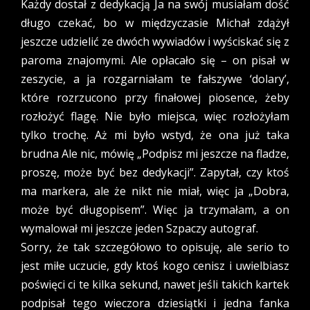
Każdy dostał z dedykacją Ja na swój musiałam dość
długo czekać, bo w międzyczasie Michał zdążył
jeszcze udzielić ze dwóch wywiadów i wyściskać się z
paroma znajomymi. Ale opłacało się – on pisał w
zeszycie, a ja rozgarniałam te fałszywe ‘dolary’,
które rozrzucono przy finałowej piosence, żeby
rozłożyć flagę. Nie było miejsca, więc rozłożyłam
tylko trochę. Aż mi było wstyd, że ona już taka
brudna Ale nic, mówię „Podpisz mi jeszcze na fladze,
proszę, może być bez dedykacji”. Zapytał, czy ktoś
ma markera, ale że nikt nie miał, więc ja „Dobra,
może być długopisem”. Więc ja trzymałam, a on
wymalował mi jeszcze jeden Szpaczy autograf.
Sorry, że tak szczegółowo to opisuję, ale serio to
jest miłe uczucie, gdy ktoś kogo cenisz i uwielbiasz
poświęci ci te kilka sekund, nawet jeśli takich kartek
podpisał tego wieczora dziesiątki i jedna fanka