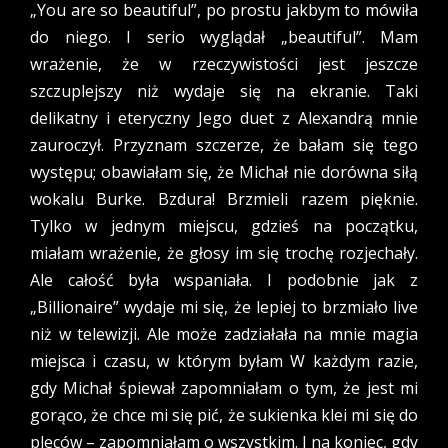
„You are so beautiful”, po prostu jakbym to mówiła
do niego. I serio wyglądał „beautiful”. Mam
wrażenie, że w rzeczywistości jest jeszcze
szczuplejszy niż wydaje się na ekranie. Taki
delikatny i eteryczny Jego duet z Alexandrą mnie
zauroczył. Przyznam szczerze, że bałam się tego
występu; obawiałam się, że Michał nie dorówna siłą
wokalu Burke. Bzdura! Brzmieli razem pięknie.
Tylko w jednym miejscu, gdzieś na początku,
miałam wrażenie, że głosy im się trochę rozjechały.
Ale całość była wspaniała. I podobnie jak z
„Billionaire” wydaje mi się, że lepiej to brzmiało live
niż w telewizji. Ale może zadziałała na mnie magia
miejsca i czasu, w którym byłam W każdym razie,
gdy Michał śpiewał zapomniałam o tym, że jest mi
gorąco, że chce mi się pić, że sukienka klei mi się do
pleców – zapomniałam o wszystkim. I na koniec, gdy