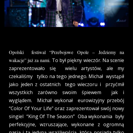
Opolski festiwal “Przebojowe Opole – Jedziemy na
wakacje” już za nami.
To był piękny wieczór. Na scenie
zaprezentowało się wielu artystów, ale my
czekaliśmy tylko na tego jednego. Michał wystąpił
jako jeden z ostatnich tego wieczoru i przyćmił
wszystkich zarówno swoim śpiewem jak i
wyglądem. Michał wykonał eurowizyjny przebój
“Color Of Your Life” oraz zaprezentował swój nowy
singiel “King Of The Season” Oba wykonania były
perfekcyjne, wzruszające, wykonane z ogromną
pasją i tą jedyną wrażliwością, którą posiada tylko