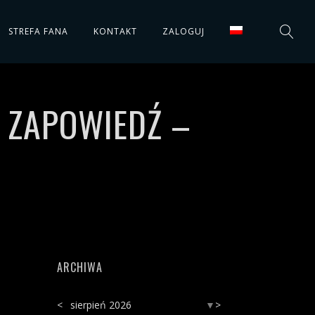
STREFA FANA
KONTAKT
ZALOGUJ
– ZAPOWIEDŹ –
ARCHIWA
<
sierpień 2026
>
▼