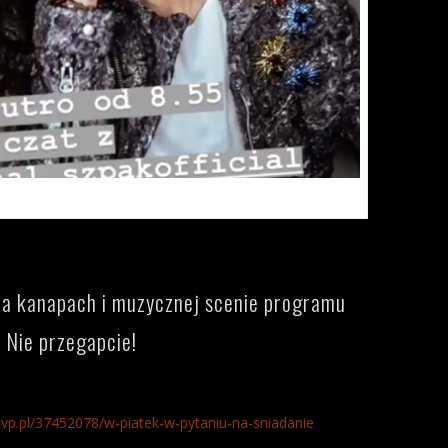
Kliknij na obrazek
na kanapach i muzycznej scenie programu
Nie przegapcie!
.tvp.pl/37452078/w-piatek-w-pytaniu-na-sniadanie