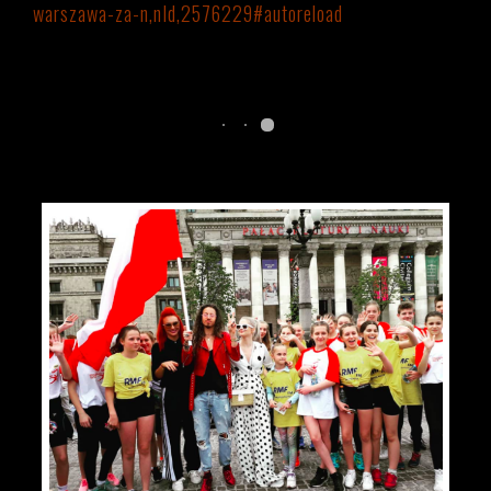
warszawa-za-n,nId,2576229#autoreload