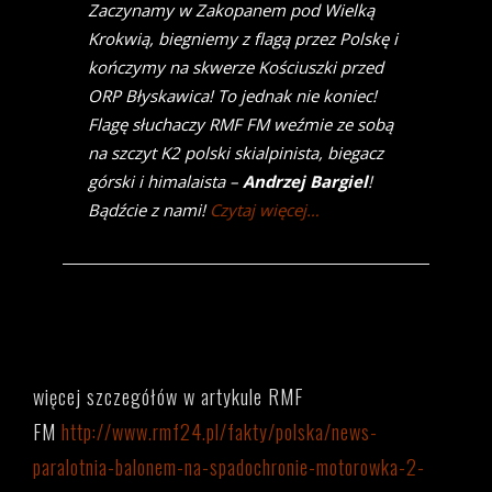
Zaczynamy w Zakopanem pod Wielką
Krokwią, biegniemy z flagą przez Polskę i
kończymy na skwerze Kościuszki przed
ORP Błyskawica! To jednak nie koniec!
Flagę słuchaczy RMF FM weźmie ze sobą
na szczyt K2 polski skialpinista, biegacz
górski i himalaista –
Andrzej Bargiel
!
Bądźcie z nami!
Czytaj więcej…
więcej szczegółów w artykule RMF
FM
http://www.rmf24.pl/fakty/polska/news-
paralotnia-balonem-na-spadochronie-motorowka-2-