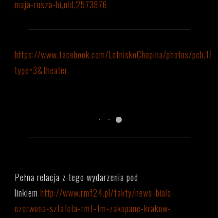
maja-rusza-bi,nId,2573976
https://www.facebook.com/LotniskoChopina/photos/pcb
type=3&theater
Pełna relacja z tego wydarzenia pod
linkiem
http://www.rmf24.pl/fakty/news-bialo-
czerwona-sztafeta-rmf-fm-zakopane-krakow-