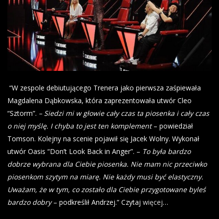
“W zespole debiutującego Trenera jako pierwsza zaśpiewała
Magdalena Dąbkowska, która zaprezentowała utwór Cleo
“Sztorm”.
– Siedzi mi w głowie cały czas ta piosenka i cały czas
o niej myślę. I chyba to jest ten komplement
– powiedział
Tomson. Kolejny na scenie pojawił się Jacek Wolny. Wykonał
utwór Oasis “Don’t Look Back in Anger”. –
To była bardzo
dobrze wybrana dla Ciebie piosenka. Nie mam nic przeciwko
piosenkom szytym na miarę. Nie każdy musi być elastyczny.
Uważam, że w tym, co zostało dla Ciebie przygotowane byleś
bardzo dobry
– podkreślił Andrzej.” Czytaj
więcej
…