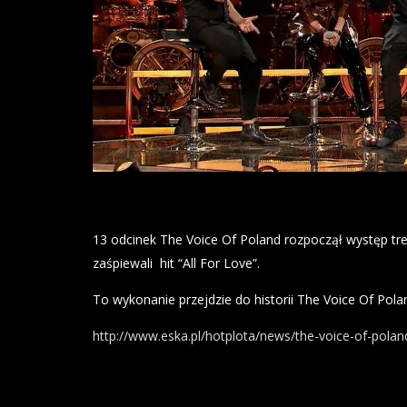
13 odcinek The Voice Of Poland rozpoczął występ tr
zaśpiewali hit “All For Love”.
To wykonanie przejdzie do historii The Voice Of Pola
http://www.eska.pl/hotplota/news/the-voice-of-pol