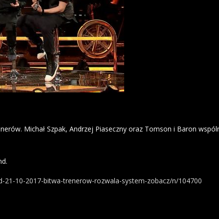
enerów. Michał Szpak, Andrzej Piaseczny oraz Tomson i Baron wspól
nd.
and-21-10-2017-bitwa-trenerow-rozwala-system-zobacz/n/104700