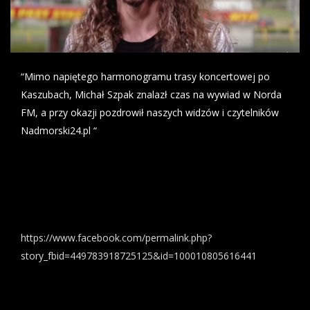
“Mimo napiętego harmonogramu trasy koncertowej po
Kaszubach, Michał Szpak znalazł czas na wywiad w Norda
FM, a przy okazji pozdrowił naszych widzów i czytelników
Nadmorski24.pl
“
https://www.facebook.com/permalink.php?
story_fbid=449783918725125&id=100010805616441