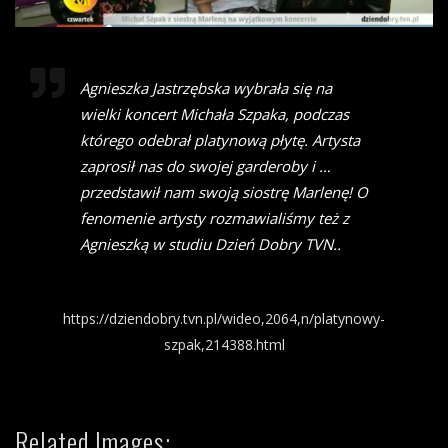
Agnieszka Jastrzębska wybrała się na
wielki koncert Michała Szpaka, podczas
którego odebrał platynową płytę. Artysta
zaprosił nas do swojej garderoby i …
przedstawił nam swoją siostrę Marlenę! O
fenomenie artysty rozmawialiśmy też z
Agnieszką w studiu Dzień Dobry TVN..
https://dziendobry.tvn.pl/wideo,2064,n/platynowy-
szpak,214388.html
Related Images: