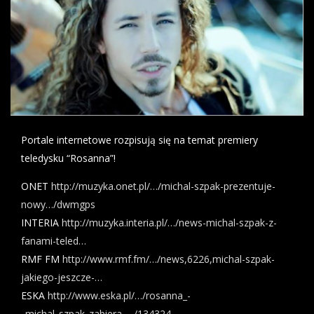
Portale internetowe rozpisują się na temat premiery
teledysku “Rosanna”!
ONET
http://muzyka.onet.pl/…/michal-szpak-prezentuje-
nowy…/dwmgps
INTERIA
http://muzyka.interia.pl/…/news-michal-szpak-z-
fanami-teled…
RMF FM
http://www.rmf.fm/…/news,6226,michal-szpak-
jakiego-jeszcze-…
ESKA
http://www.eska.pl/…/rosanna_-
_michal_szpak_zabiera_…/134324