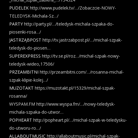
PUDELEK
http://www.pudelek.tv/…/Zobaczcie-NOWY-
TELEDYSK-Michala-Sz…/
PARTY
http://party.pl/…/teledysk-michala-szpaka-do-
piosenki-rosa…/
JASTRZĄBPOST
http://tv.jastrzabpost.pl/…/michal-szpak-
teledysk-do-piosen…
SUPEREXPRESS
http://tv.se.pl/roz…/michal-szpak-nowy-
teledysk-wideo,17506/
PRZEAMBITNI
http://przeambitni.com/…/rosanna-michal-
szpak-klipie-kolej…/
MUZOTAKT
https://muzotakt.pl/15329/michal-szpak-
rosanna/
WYSPAM.FM
http://www.wyspa.fm/…/nowy-teledysk-
michala-szpaka-do-utwor…
POPHEART
http://popheart.pl/…/michal-szpak-w-teledysku-
do-utworu-ro…/
ALLABOUTMUSIC
http://allaboutmusic.pl/michal-szpak-