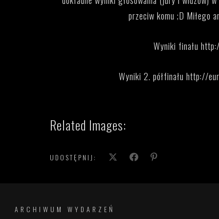
dokładne wyniki głosowania (jury i widzów) w f
przeciw komu ;D Miłego an
Wyniki finału
http:
Wyniki 2. półfinału
http://eu
Related Images:
UDOSTĘPNIJ:
ARCHIWUM WYDARZEŃ