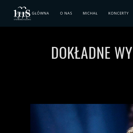
STRONA GŁÓWNA
O NAS
MICHAŁ
KONCERTY
DOKŁADNE WY