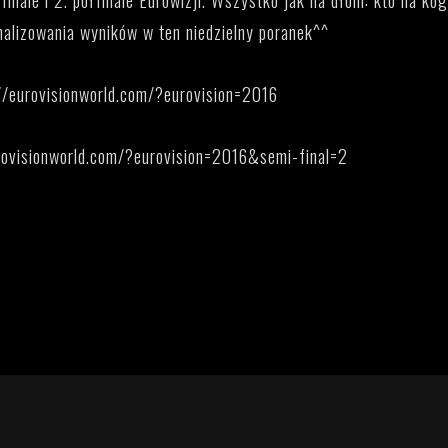
inale i 2. półfinale Eurowizji. Wszystko jak na dłoni: kto na kog
alizowania wyników w ten niedzielny poranek^^
//eurovisionworld.com/?eurovision=2016
rovisionworld.com/?eurovision=2016&semi-final=2