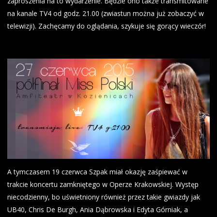
zaproszenia na to wydarzenie. Będzie ono także transmitowane
na kanale TV4 od godz. 21.00 (zwiastun można już zobaczyć w
telewizji). Zachęcamy do oglądania, szykuje się gorący wieczór!
A tymczasem 19 czerwca Szpak miał okazję zaśpiewać w
trakcie koncertu zamkniętego w Operze Krakowskiej. Występ
niecodzienny, bo uświetniony również przez takie gwiazdy jak
UB40, Chris De Burgh, Ania Dąbrowska i Edyta Górniak, a