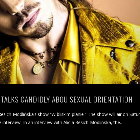
K TALKS CANDIDLY ABOU SEXUAL ORIENTATION
Resich-Modlińska’s show “W bliskim planie ” The show will air on Satu
interview In an interview with Alicja Resich-Modlińska, the…