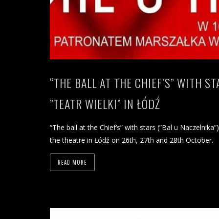
“THE BALL AT THE CHIEF’S” WITH ST
”TEATR WIELKI” IN ŁÓDŹ
“The ball at the Chief’s” with stars (”Bal u Naczelnika”
the theatre in Łódź on 26th, 27th and 28th October.
READ MORE