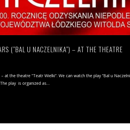
ARS (”BAL U NACZELNIKA”) – AT THE THEATRE
) – at the theatre ”Teatr Wielki”. We can watch the play ‘’Bal u Naczeln
 The play is organized as…