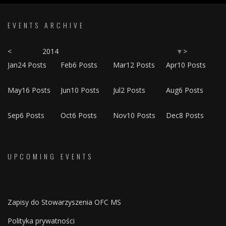
EVENTS ARCHIVE
<
2014
>
▼
Jan
24
Posts
Feb
6
Posts
Mar
12
Posts
Apr
10
Posts
May
16
Posts
Jun
10
Posts
Jul
2
Posts
Aug
6
Posts
Sep
6
Posts
Oct
6
Posts
Nov
10
Posts
Dec
8
Posts
UPCOMING EVENTS
Zapisy do Stowarzyszenia OFC MS
Polityka prywatności