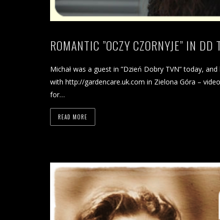
ROMANTIC ”OCZY CZORNYJE” IN DD T
Michał was a guest in ”Dzień Dobry TVN” today, and
with http://gardencare.uk.com in Zielona Góra – video 
for…
READ MORE