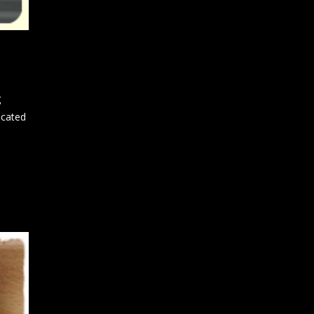
g
ocated