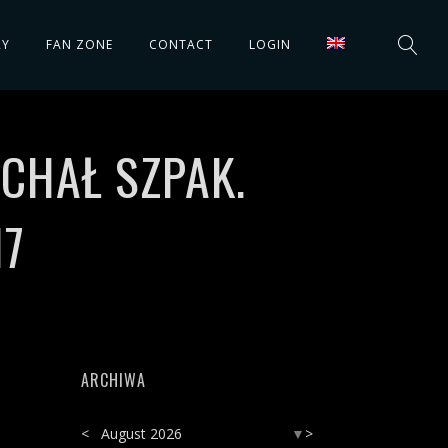
RY
FAN ZONE
CONTACT
LOGIN
ICHAŁ SZPAK.
17
ARCHIWA
<
August 2026
>
▼