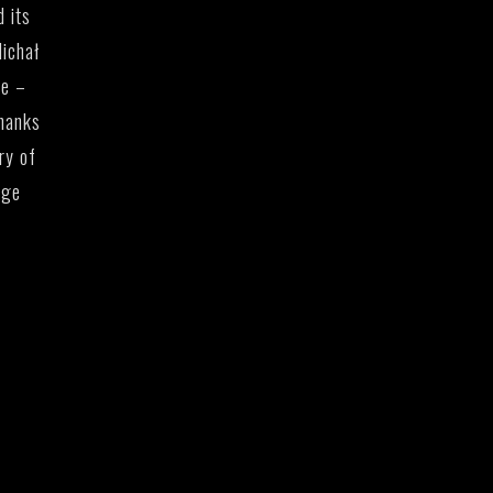
d its
Michał
le –
thanks
ry of
age