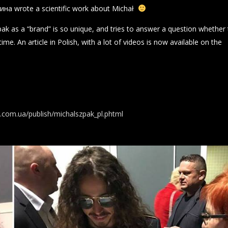
дина wrote a scientific work about Michał
ak as a “brand” is so unique, and tries to answer a question whether
 time. An article in Polish, with a lot of videos is now available on the
g.com.ua/publish/michalszpak_pl.phtml