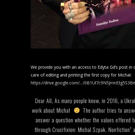
We provide you with an access to Edyta Gd’s post in o
care of editing and printing the first copy for Michał.
https://drive.google.com/…/0B1Ul7c9N5Jmrd3g5S
Dear All, As many people know, in 2016, a Ukra
work about Michał
The author tries to answe
answer a question whether the values ​​offered to
through Crucifixion: Michal Szpak. Nonfiction”