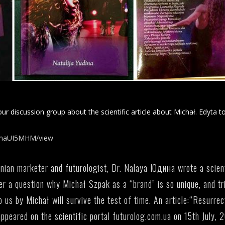
ur discussion group about the scientific article about Michał. Edyta t
3BmaUI5MHM/view
inian marketer and futurologist, Dr. Nalaya Юдина wrote a scient
r a question why Michał Szpak as a “brand” is so unique, and tr
 us by Michał will survive the test of time. An article:
“Resurrec
appeared on the scientific portal futurolog.com.ua on 15th July, 