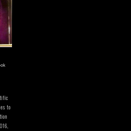
ook
ific
ies to
tion
2016,