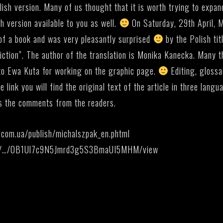
ish version. Many of us thought that it is worth trying to expan
 version available to you as well.
On Saturday, 29th April, 
 of a book and was very pleasantly surprised
by the Polish tit
iction”. The author of the translation is Monika Kanecka. Many 
 to Ewa Kuta for working on the graphic page.
Editing, glossa
 link you will find the original text of the article in three langu
us the comments from the readers.
g.com.ua/publish/michalszpak_en.phtml
com/…/0B1Ul7c9N5Jmrd3g5S3BmaUI5MHM/view