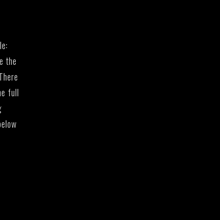
le:
re the
There
e full
g
below