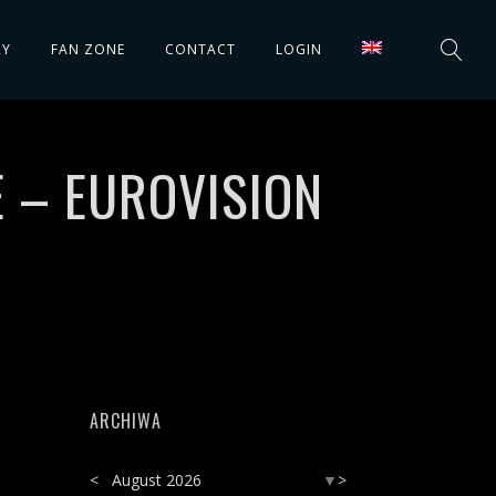
RY
FAN ZONE
CONTACT
LOGIN
E – EUROVISION
ARCHIWA
<
August 2026
>
▼