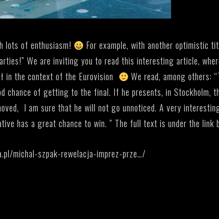
th lots of enthusiasm!
For example, with another optimistic tit
rties!” We are inviting you to read this interesting article, whe
ł in the context of the Eurovision
We read, among others: “
 chance of getting to the final. If he presents, in Stockholm, th
moved, I am sure that he will not go unnoticed. A very interestin
tive has a great chance to win. ” The full text is under the link 
.pl/michal-szpak-rewelacja-imprez-prze…/