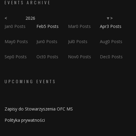
EVENTS ARCHIVE
<
2026
>
▼
Jan
0
Posts
Feb
5
Posts
Mar
0
Posts
Apr
3
Posts
May
0
Posts
Jun
0
Posts
Jul
0
Posts
Aug
0
Posts
Sep
0
Posts
Oct
0
Posts
Nov
0
Posts
Dec
0
Posts
UPCOMING EVENTS
Zapisy do Stowarzyszenia OFC MS
Polityka prywatności