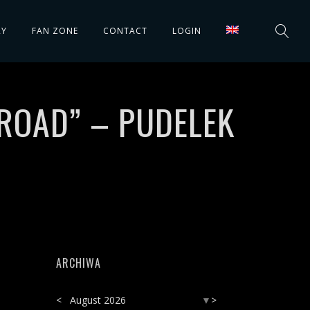
RY
FAN ZONE
CONTACT
LOGIN
BROAD” – PUDELEK
ARCHIWA
<
August 2026
>
▼