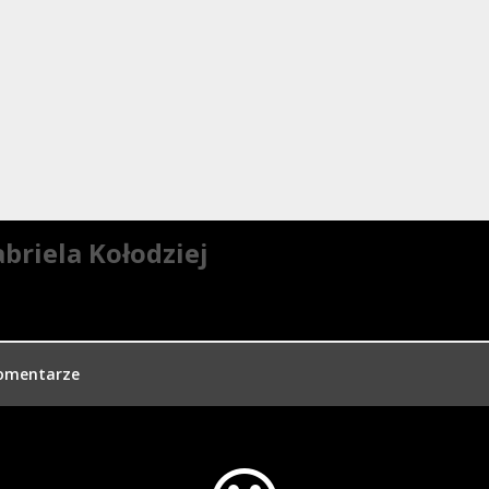
briela Kołodziej
omentarze