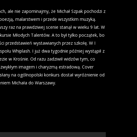
ach, ale nie zapominajmy, że Michał Szpak pochodzi z
ł poezją, malarstwem i przede wszystkim muzyką.
szy raz na prawdziwej scenie stanął w wieku 9 lat. W
ursie Młodych Talentów. A to był tylko początek, bo
i przedstawień wystawianych przez szkołę. W I
społu Whiplash. I już dwa tygodnie później wystąpił z
ezie w Krośnie. Od razu zadziwił widzów tym, co
niezwykłym imagem i charyzmą estradową. Cover
słany na ogólnopolski konkurs dostał wyróżnienie od
eniem Michała do Warszawy.