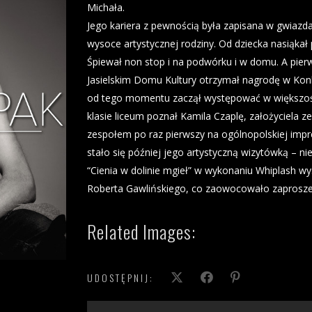
Michała.
Jego kariera z pewnością była zapisana w gwiazd
wysoce artystycznej rodziny. Od dziecka nasiąka
Śpiewał non stop i na podwórku i w domu. A pierw
Jasielskim Domu Kultury otrzymał nagrodę w Konk
od tego momentu zaczął występować w większośc
klasie liceum poznał Kamila Czaplę, założyciela ze
zespołem po raz pierwszy na ogólnopolskiej impr
stało się później jego artystyczną wizytówką – 
“Cienia w dolinie mgieł” w wykonaniu Whiplash wy
Roberta Gawlińskiego, co zaowocowało zaprosz
Related Images:
UDOSTĘPNIJ: