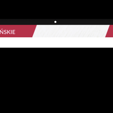
Cały koncert tu do obejrzenia i wysłuchania