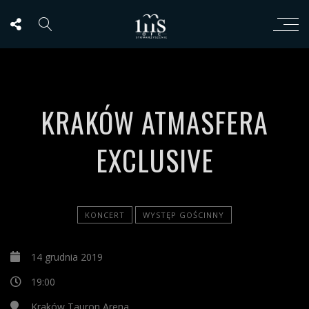
KRAKÓW ATMASFERA
EXCLUSIVE
KONCERT
WYSTĘP GOŚCINNY
14 grudnia 2019
19:00
Kraków Tauron Arena