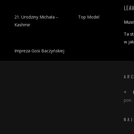
LEA
21. Urodziny Michała –
Top Model
Musi
Kashmir
Ta s
w ja
Impreza Gosi Baczyńskiej
AR
<
pon.
NAJ